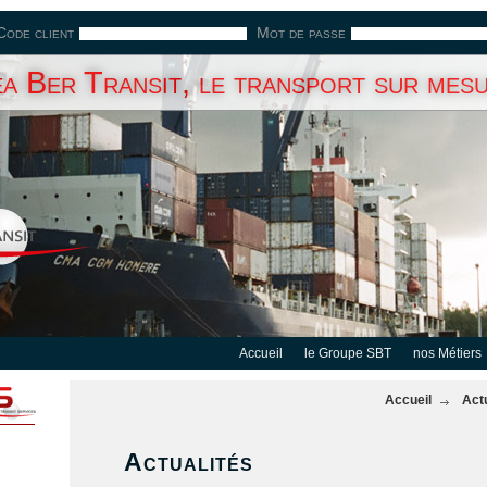
Code client
Mot de passe
a Ber Transit, le transport sur mes
Accueil
le Groupe SBT
nos Métiers
Accueil
Act
Actualités